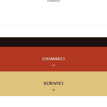
Maestri
CHIAMACI
SCRIVICI
+39 075/920287
Lucia Amandoli, Lucia Batazzi e Leonardo sono a tua disposizione
dalle 9:00 alle 23:00 tutti i giorni