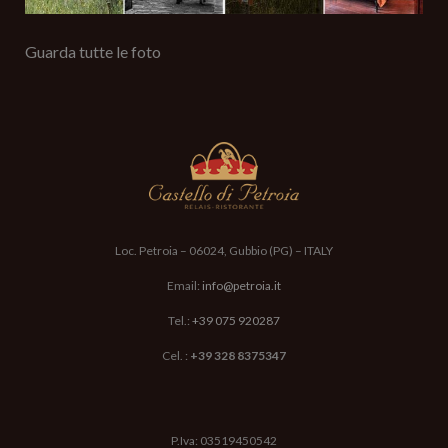
Guarda tutte le foto
Acconsento al trattamento dati ai sensi e per gli effetti degli
Loc. Petroia – 06024, Gubbio (PG) – ITALY
articoli 7, 13 e 23 del D.Lgs. n.196/2003
Email:
info@petroia.it
Scrivi il risultato di 3+6=?
Tel.:
+39 075 920287
Cel. :
+39 328 8375347
P.Iva: 03519450542