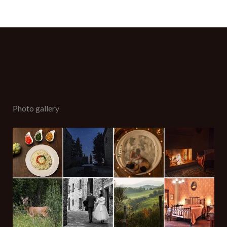
La tua email (richiesta)
RICERCA DISPONIBILITÀ ON-LINE
Il tuo n. di telefono (facoltativo)
Photo gallery
Oggetto (richiesto)
Il tuo messaggio (richiesto)