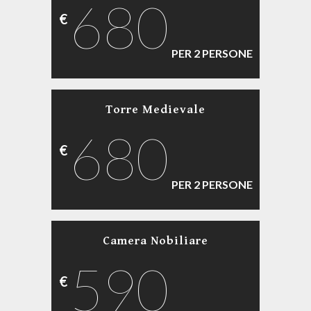
680
€
PER 2 PERSONE
Torre Medievale
680
€
PER 2 PERSONE
Camera Nobiliare
590
€