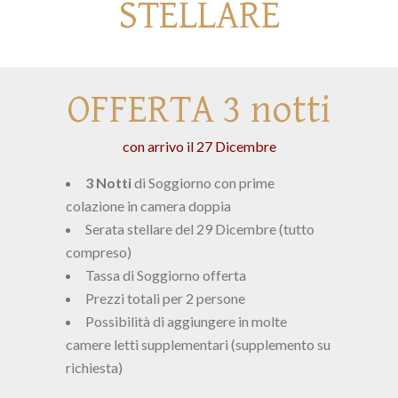
STELLARE
La tua email (richiesta)
OFFERTA 3 notti
Il tuo n. di telefono (facoltativo)
con arrivo il 27 Dicembre
3 Notti
di Soggiorno con prime
Oggetto (richiesto)
colazione in camera doppia
Serata stellare del 29 Dicembre (tutto
compreso)
Tassa di Soggiorno offerta
Il tuo messaggio (richiesto)
Prezzi totali per 2 persone
Possibilità di aggiungere in molte
camere letti supplementari (supplemento su
richiesta)