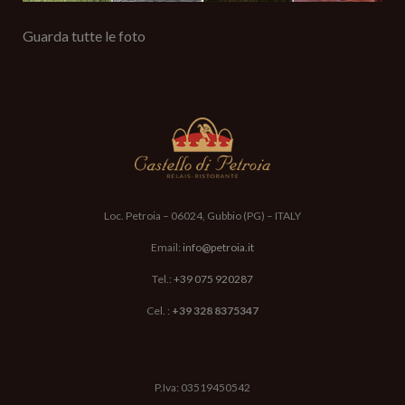
Guarda tutte le foto
Acconsento al trattamento dati ai sensi e per gli effetti degli
articoli 7, 13 e 23 del D.Lgs. n.196/2003
Scrivi il risultato di 2+1=?
Loc. Petroia – 06024, Gubbio (PG) – ITALY
Email:
info@petroia.it
Tel.:
+39 075 920287
Cel. :
+39 328 8375347
Lucia Amandoli, Lucia Batazzi e Leonardo ti risponderanno il
prima possibile
P.Iva: 03519450542