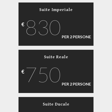
Suite Imperiale
830
€
Acconsento al trattamento dati ai sensi e per gli effetti degli
PER 2 PERSONE
articoli 7, 13 e 23 del D.Lgs. n.196/2003
Scrivi il risultato di 2+2=?
Suite Reale
750
€
PER 2 PERSONE
Lucia Batazzi, Lucia Amandoli e Leonardo ti risponderanno il
prima possibile
Suite Ducale