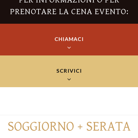
PER INFORMAZIONI O PER
PRENOTARE LA CENA EVENTO:
CHIAMACI
SCRIVICI
+39 075/920287
Lucia, Bori e Leonardo sono a tua disposizione dalle 9:00 alle
23:00 tutti i giorni
Il tuo nome (richiesto)
SOGGIORNO + SERATA