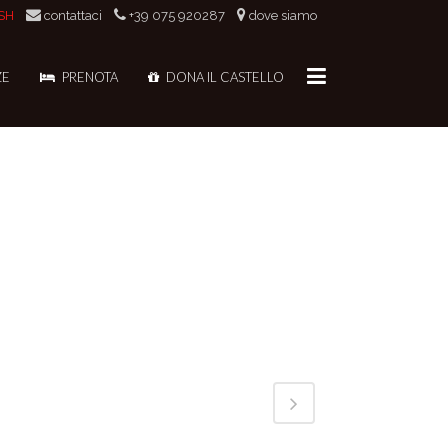
TEGORY
SH
contattaci
+39 075 920287
dove siamo
oto
OUT THIS PROJECT
ZE
PRENOTA
DONA IL CASTELLO
0
Likes