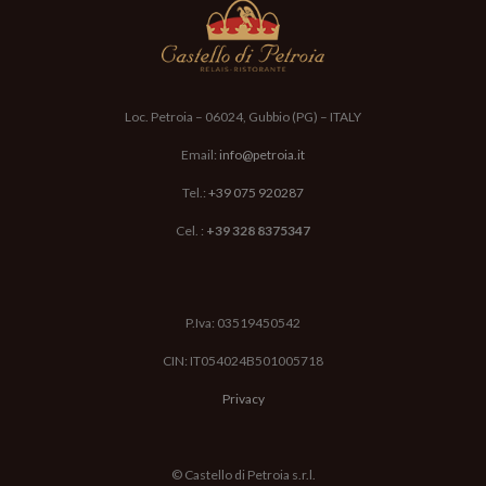
articoli 7, 13 e 23 del D.Lgs. n.196/2003
Scrivi il risultato di 1+2=?
Loc. Petroia – 06024, Gubbio (PG) – ITALY
Email:
info@petroia.it
Tel.:
+39 075 920287
Cel. :
+39 328 8375347
Lucia Amandoli, Lucia Batazzi e Leonardo ti risponderanno il
prima possibile
P.Iva: 03519450542
CIN: IT054024B501005718
Privacy
© Castello di Petroia s.r.l.