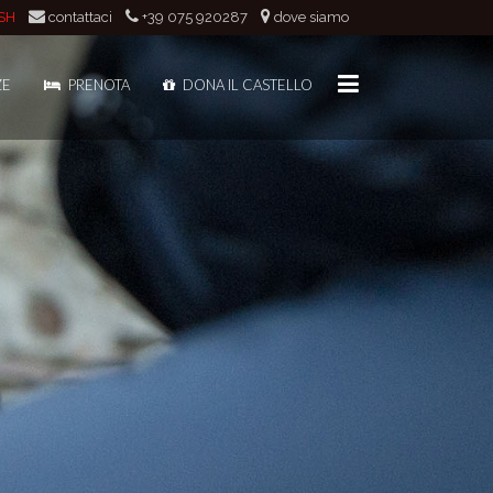
SH
contattaci
+39 075 920287
dove siamo
ZE
PRENOTA
DONA IL CASTELLO