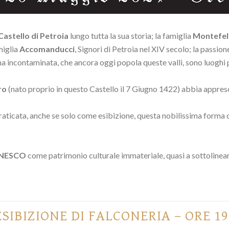
Castello di Petroia
lungo tutta la sua storia; la famiglia
Montefel
miglia
Accomanducci
, Signori di Petroia nel XIV secolo; la passione
 incontaminata, che ancora oggi popola queste valli, sono luoghi pe
ro
(nato proprio in questo Castello il 7 Giugno 1422) abbia appreso 
raticata, anche se solo come esibizione, questa nobilissima forma d
NESCO
come patrimonio culturale immateriale, quasi a sottolineare
ESIBIZIONE DI FALCONERIA – ORE 19