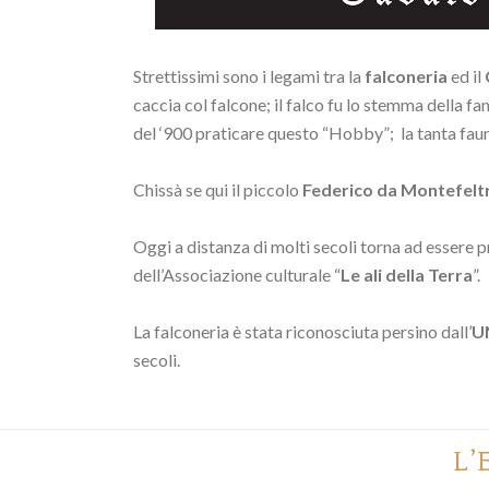
Strettissimi sono i legami tra la
falconeria
ed il
caccia col falcone; il falco fu lo stemma della fa
del ‘900 praticare questo “Hobby”; la tanta fauna
Chissà se qui il piccolo
Federico da Montefelt
Oggi a distanza di molti secoli torna ad essere p
dell’Associazione culturale “
Le ali della Terra
”.
La falconeria è stata riconosciuta persino dall’
U
secoli.
L’