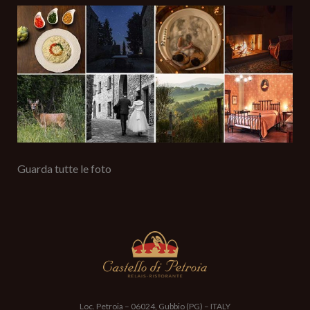
Il tuo messaggio (richiesto)
Guarda tutte le foto
Acconsento al trattamento dati ai sensi e per gli effetti degli
articoli 7, 13 e 23 del D.Lgs. n.196/2003
Scrivi il risultato di 5+3=?
Loc. Petroia – 06024, Gubbio (PG) – ITALY