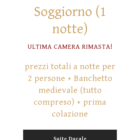
La tua email (richiesta)
Soggiorno (1
notte)
Il tuo n. di telefono (facoltativo)
ULTIMA CAMERA RIMASTA!
prezzi totali a notte per
Oggetto (richiesto)
2 persone + Banchetto
medievale (tutto
Il tuo messaggio (richiesto)
compreso) + prima
colazione
Suite Ducale