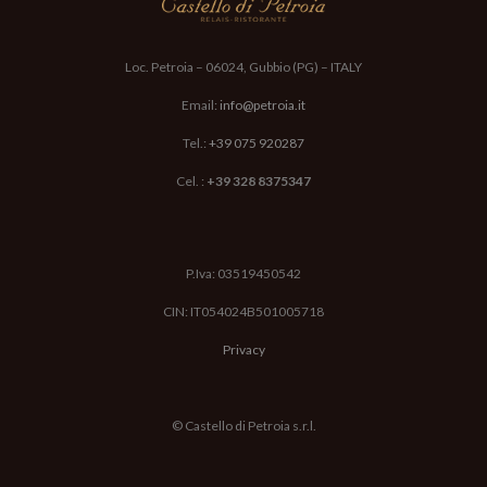
Loc. Petroia – 06024, Gubbio (PG) – ITALY
Email:
info@petroia.it
Lucia Amandoli, Lucia Batazzi e Leonardo ti risponderanno il
prima possibile
Tel.:
+39 075 920287
Cel. :
+39 328 8375347
P.Iva: 03519450542
CIN: IT054024B501005718
Privacy
© Castello di Petroia s.r.l.