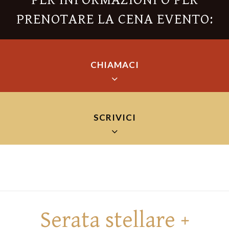
PER INFORMAZIONI O PER
PRENOTARE LA CENA EVENTO:
CHIAMACI
SCRIVICI
+39 075/920287
Lucia, Bori e Leonardo sono a tua disposizione dalle 9:00 alle
23:00 tutti i giorni
Il tuo nome (richiesto)
Serata stellare +