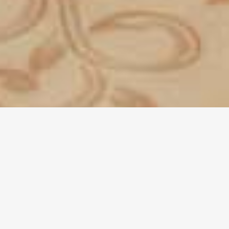
Hotel Castello di Petroia
>
Ristorante
>
Sala
Accomanducci